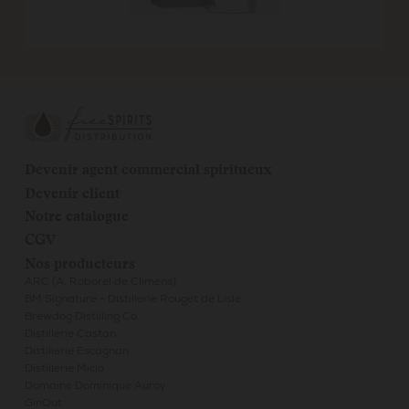
Devenir agent commercial spiritueux
Devenir client
Notre catalogue
CGV
Nos producteurs
ARC (A. Roborel de Climens)
BM Signature - Distillerie Rouget de Lisle
Brewdog Distilling Co.
Distillerie Castan
Distillerie Escagnan
Distillerie Miclo
Domaine Dominique Auroy
GinOut