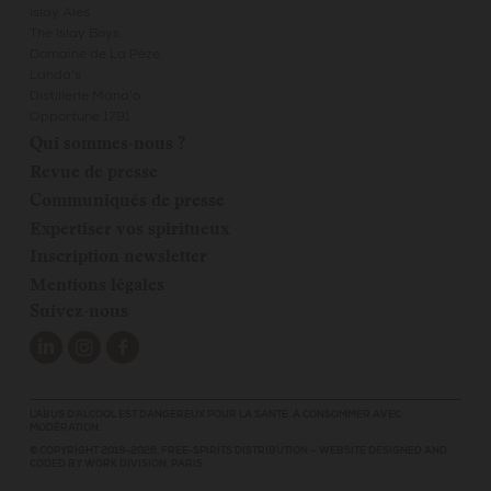
Islay Ales
The Islay Boys
Domaine de La Pèze
Landa's
Distillerie Mana'o
Opportune 1791
Qui sommes-nous ?
Revue de presse
Communiqués de presse
Expertiser vos spiritueux
Inscription newsletter
Mentions légales
Suivez-nous
L’ABUS D’ALCOOL EST DANGEREUX POUR LA SANTÉ. À CONSOMMER AVEC
MODÉRATION.
© COPYRIGHT 2019–2026,
FREE-SPIRITS DISTRIBUTION
—
WEBSITE DESIGNED AND
CODED BY
WORK DIVISION, PARIS