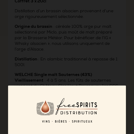
Coffret 3 x 20cl
Distillation d’un brassin alsacien provenant d’une
orge rigoureusement sélectionnée.
Origine du brassin
: céréale 100% orge pur malt
sélectionné par Miclo, puis moût de malt préparé
par la Brasserie Météor. Pour bénéficier de l’IG «
Whisky alsacien », nous utilisons uniquement de
l’orge d’Alsace.
Distillation
: En alambic traditionnel à repasse de 1
500l.
WELCHE Single malt Sauternes (43%)
Vieillissement
: 4 à 5 ans. Les fûts de sauternes
viennent du Château Clos Haut Peyreguay 1er GCC
et du Château Latrezotte, où travaille la fille de
Michel Miclo.
WELCHE Single malt Fumé (43%)
Taux de phénols
: 5 à 7,5 PPM
Vieillissement
: 4 à 5 ans. Les fûts de bourgogne
viennent des appellations saint-véran, rully 1er cru