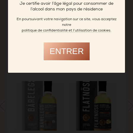
et santenay.
Je certifie avoir l’âge légal pour consommer de
l’alcool dans mon pays de résidence
WELCHE Single malt Tourbé (46%)
Taux de phénols
: 22 à 32 PPM
En poursuivant votre navigation sur ce site, vous acceptez
notre
Vieillissement
: 4 à 5 ans. Les fûts de sauternes
politique de confidentialité et l’utilisation de cookies
.
viennent du Château Clos Haut Peyreguay 1er GCC
et du Château Latrezotte, où travaille la fille de
Michel Miclo.
ENTRER
-> DISTILLERIE MICLO