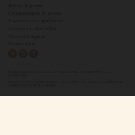
Revue de presse
Communiqués de presse
Expertiser vos spiritueux
Inscription newsletter
Mentions légales
Suivez-nous
L’ABUS D’ALCOOL EST DANGEREUX POUR LA SANTÉ. À CONSOMMER AVEC
MODÉRATION.
© COPYRIGHT 2019–2026,
FREE-SPIRITS DISTRIBUTION
—
WEBSITE DESIGNED AND
CODED BY
WORK DIVISION, PARIS