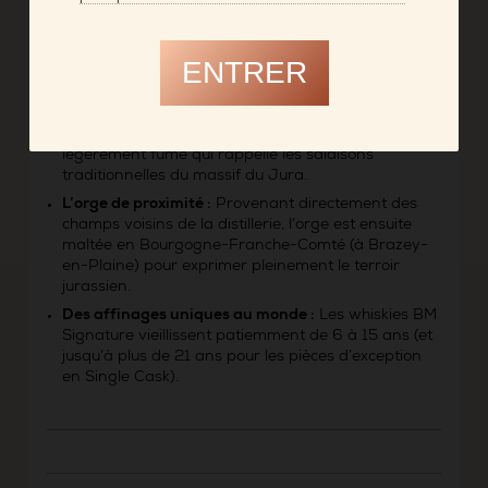
garantit un ancrage local et artisanal unique :
L’empreinte du Jura :
Le vieillissement s’effectue
ENTRER
principalement dans des fûts frais de grands vins
locaux :
Macvin, Vin Jaune ou Vin de Paille
. C’est
cette méthode spécifique qui apporte aux malts ces
notes subtiles de fruits, de noix, et ce côté
légèrement fumé qui rappelle les salaisons
traditionnelles du massif du Jura.
L’orge de proximité :
Provenant directement des
champs voisins de la distillerie, l’orge est ensuite
maltée en Bourgogne-Franche-Comté (à Brazey-
en-Plaine) pour exprimer pleinement le terroir
jurassien.
Des affinages uniques au monde :
Les whiskies BM
Signature vieillissent patiemment de 6 à 15 ans (et
jusqu’à plus de 21 ans pour les pièces d’exception
en Single Cask).