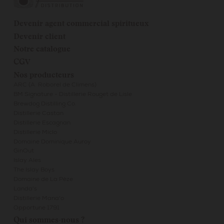
Devenir agent commercial spiritueux
Devenir client
Notre catalogue
CGV
Nos producteurs
ARC (A. Roborel de Climens)
BM Signature - Distillerie Rouget de Lisle
Brewdog Distilling Co.
Distillerie Castan
Distillerie Escagnan
Distillerie Miclo
Domaine Dominique Auroy
GinOut
Islay Ales
The Islay Boys
Domaine de La Pèze
Landa's
Distillerie Mana'o
Opportune 1791
Qui sommes-nous ?