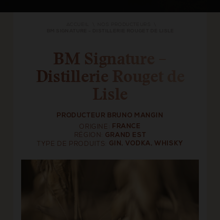
ACCUEIL
NOS PRODUCTEURS
BM SIGNATURE - DISTILLERIE ROUGET DE LISLE
BM Signature –
Distillerie Rouget de
Lisle
PRODUCTEUR BRUNO MANGIN
ORIGINE
FRANCE
RÉGION
GRAND EST
TYPE DE PRODUITS
GIN, VODKA, WHISKY