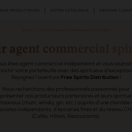
NOS PRODUCTEURS
NOTRE CATALOGUE
DEVENIR CLIENT
ACCUEIL
DEVENIR AGENT COMMERCIAL SPIRITUEUX
r agent commercial spi
us êtes agent commercial indépendant et vous souhai
nrichir votre portefeuille avec des spiritueux d’exception
Rejoignez l’aventure
Free Spirits Distribution
!
Nous recherchons des professionnels passionnés pour
eprésenter nos producteurs partenaires et leurs spiritue
tisanaux (rhum, whisky, gin, etc.) auprès d’une clientèle
avistes indépendants, d’épiceries fines et du réseau C
(Cafés, Hôtels, Restaurants).