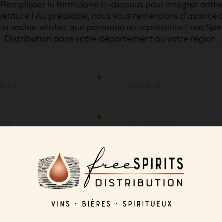
Remplissez le formulaire ci-dessous pour intégrer notre
venture ! Au préalable, nous vous remercions d’avance 
en vouloir vérifier que personne ne représente Free Spir
Distribution dans votre département ou votre région.
ATUT
SOCIÉTÉ
RET
TÉLÉPHONE
RÉNOM
NOM
DRESSE