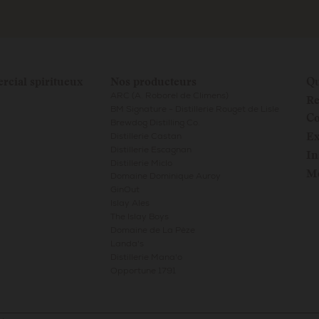
rcial spiritueux
Nos producteurs
Qu
Re
ARC (A. Roborel de Climens)
BM Signature - Distillerie Rouget de Lisle
Co
Brewdog Distilling Co.
Ex
Distillerie Castan
Distillerie Escagnan
In
Distillerie Miclo
Me
Domaine Dominique Auroy
GinOut
Islay Ales
The Islay Boys
Domaine de La Pèze
Landa's
Distillerie Mana'o
Opportune 1791