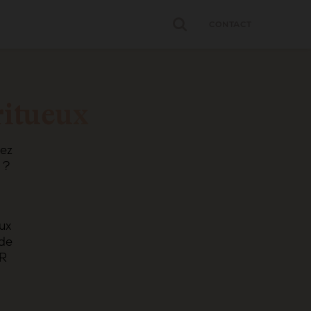
CONTACT
ritueux
tez
 ?
ux
 de
HR