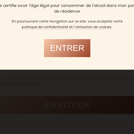
e certifie avoir l’âge légal pour consommer de l’alcool dans mon pa
de résidence
DE POSTAL
VILLE
En poursuivant votre navigation sur ce site, vous acceptez notre
politique de confidentialité et l’utilisation de cookies
.
MAIL
ENTRER
irits Distribution s’engage à protéger et à respecter votre vie priv
imerions vous contacter ponctuellement au sujet de nos produits e
s, ainsi que d’autres contenus susceptibles de vous intéresser.
 cochant cette case, j’accepte que Free Spirits Distribution stocke et
nnées personnelles.
ENVOYER