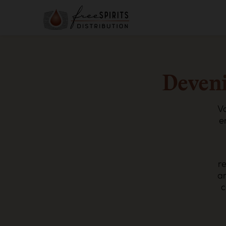
Deveni
Vo
e
r
ar
c