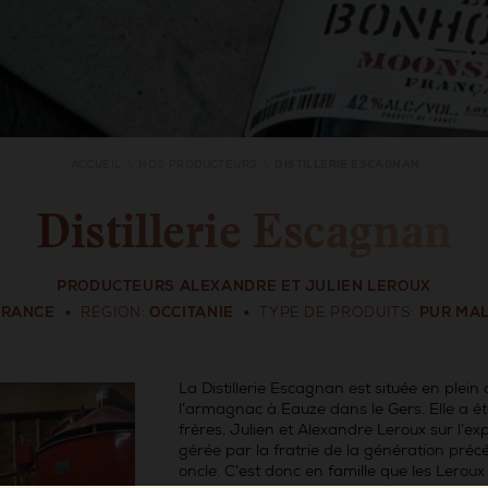
ACCUEIL
NOS PRODUCTEURS
DISTILLERIE ESCAGNAN
Distillerie Escagnan
PRODUCTEURS ALEXANDRE ET JULIEN LEROUX
FRANCE
RÉGION
OCCITANIE
TYPE DE PRODUITS
PUR MAL
La Distillerie Escagnan est située en plei
l’armagnac à Eauze dans le Gers. Elle a é
frères, Julien et Alexandre Leroux sur l’exp
gérée par la fratrie de la génération précé
oncle. C’est donc en famille que les Leroux 