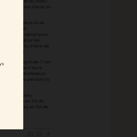
t de l’orge et du maïs)
iculier la prune d’ente (la
propre brasserie et de
é de 100l (un
 Grande Truanderie) pour
 de 2 500l) pour les
 totalité de la chaîne de
 la bouteille.
s un hangar agricole. C’est
ys
eroux dénomment leurs
in d’œil aux distillateurs
 clair de lune pendant la
 premier whisky :
on puis fini en fût de
ques semaines en fût de