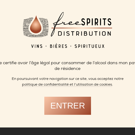
transforment leurs céréales (principalemen
mais aussi les fruits de leur verger, en part
variété des fameux pruneaux d’Agen).
La Distillerie Escagnan est équipée de sa 
deux alambics : Un antique Egrot & Grang
chaudronnier parisien installé… rue de la
les fruits et un alambic cognaçais Maresté
céréales. Ce qui leur permet de maîtriser la
production, de la céréale ou du fruit jusqu’à
La distillerie est installée en plein air, sou
e certifie avoir l’âge légal pour consommer de l’alcool dans mon pa
la raison pour laquelle les deux frères L
de résidence
eaux-de-vie de céréales
moonshine
, en cl
clandestins américains qui travaillaient au
En poursuivant votre navigation sur ce site, vous acceptez notre
Prohibition.
politique de confidentialité et l’utilisation de cookies
.
En 2024, les frères Leroux ont dévoilé leur
Cavalcade. Un whisky vieilli en fût de bourb
ENTRER
xérès avant d’être à nouveau patiné quel
bourbon.