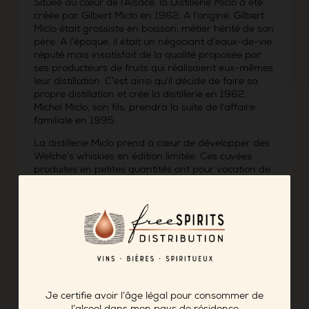
Située au cœur de l’Alsace, la Distillerie Miclo a été
créée par Gilbert Miclo en 1962. A l’origine, Gilbert
Miclo était grossiste en boisson, métier hérité de son
père. A l’époque, il était un négociant d’eaux-de-vie
réputé mais insatisfait de la qualité proposée par
ses producteurs de fruits qui réalisaient eux-mêmes
leur distillation. C’est ainsi qu’il décide de faire sa
propre distillation et crée la distillerie en 1962.
Michel Miclo, son fils, prendra la suite de l’affaire
familiale en 1995.
La distillerie Miclo prend à cœur de développer des
Welche’s whiskies en édition limitée. Ces cuvées
produites en petites quantités ont pour vocation de
vous offrir des whiskies d’exception, suite à des
vieillissements prolongés ou à des finitions
particulières. Cette création initiée en 2018 par
notre maître de chai, Daniel Hanser, reflète
l’expérience de la distillerie dans les eaux-de-vie de
fruits et la maitrise des whiskies.
Cette
édition brut de fût Single Cask #9 Cuvée Des
Grands Palais
, a été soigneusement sélectionnée
Je certifie avoir l’âge légal pour consommer de
par un comité regroupant une trentaine de