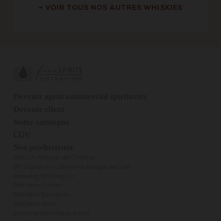
→ VOIR TOUS NOS AUTRES WHISKIES
Devenir agent commercial spiritueux
Devenir client
Notre catalogue
CGV
Nos producteurs
ARC (A. Roborel de Climens)
BM Signature - Distillerie Rouget de Lisle
Brewdog Distilling Co.
Distillerie Castan
Distillerie Escagnan
Distillerie Miclo
Domaine Dominique Auroy