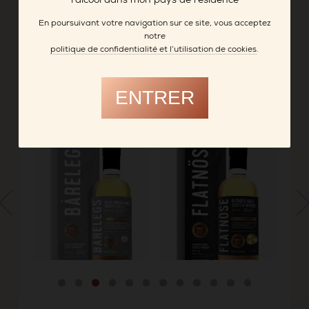
l’alcool dans mon pays de résidence
cavistes, sommeliers et restaurateurs le 16 juin
2025 à la distillerie Miclo. Le fût sélectionné est le
En poursuivant votre navigation sur ce site, vous acceptez
fût d’
ex-vin de Bourgogne rouge N°337
.
notre
politique de confidentialité et l’utilisation de cookies
.
FICHE PRODUIT
ENTRER
-> DISTILLERIE MICLO