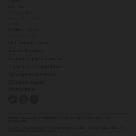
GinOut
Islay Ales
The Islay Boys
Domaine de La Pèze
Landa's
Distillerie Mana'o
Opportune 1791
Qui sommes-nous ?
Revue de presse
Communiqués de presse
Expertiser vos spiritueux
Inscription newsletter
Mentions légales
Suivez-nous
L’ABUS D’ALCOOL EST DANGEREUX POUR LA SANTÉ. À CONSOMMER AVEC
MODÉRATION.
© COPYRIGHT 2019–2026,
FREE-SPIRITS DISTRIBUTION
—
WEBSITE DESIGNED AND
CODED BY
WORK DIVISION, PARIS