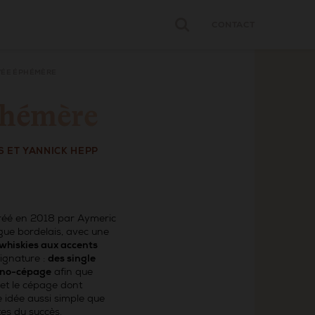
CONTACT
VÉE ÉPHÉMÈRE
phémère
 ET YANNICK HEPP
réé en 2018 par Aymeric
gue bordelais, avec une
 whiskies aux accents
ignature :
des single
mono-cépage
afin que
 et le cépage dont
 idée aussi simple que
tes du succès.