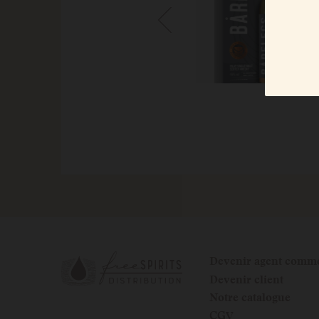
Devenir agent comme
Devenir client
Notre catalogue
CGV