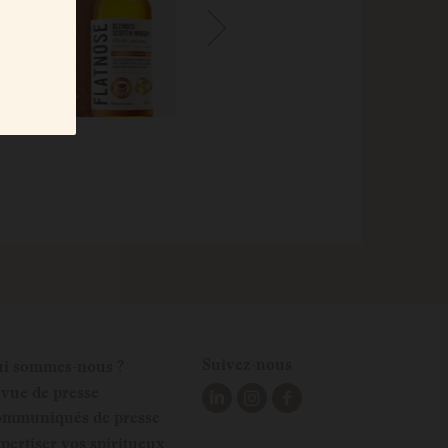
Suivez-nous
i sommes-nous ?
vue de presse
mmuniqués de presse
pertiser vos spiritueux