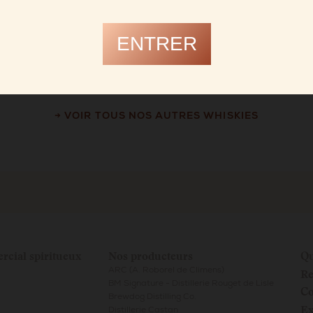
ENTRER
→ VOIR TOUS NOS AUTRES WHISKIES
rcial spiritueux
Nos producteurs
Qu
Re
ARC (A. Roborel de Climens)
BM Signature - Distillerie Rouget de Lisle
Co
Brewdog Distilling Co.
Ex
Distillerie Castan