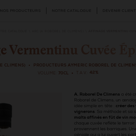
NOS PRODUCTEURS
NOTRE CATALOGUE
DEVENIR CLIENT
TRE CATALOGUE
ARC (A. ROBOREL DE CLIMENS)
AFFINAGE VERMENTINU CU
ge Vermentinu Cuvée É
DE CLIMENS)
PRODUCTEURS AYMERIC ROBOREL DE CLIMENS
T.A.V.
42%
VOLUME
70CL
A. Roborel De Climens
a été c
Roborel de Climens, un œnolo
idée simple en tête :
créer des
vignerons
. Sa méthode et sa s
malts affinés en fût de vin 
chaque cuvée reflète le terroir
proviennent les barriques. Une
géniale qui a lui ouvert les por