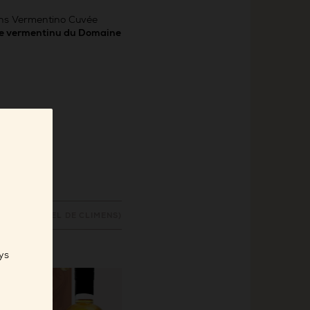
ens Vermentino Cuvée
de vermentinu du Domaine
C (A. ROBOREL DE CLIMENS)
ys