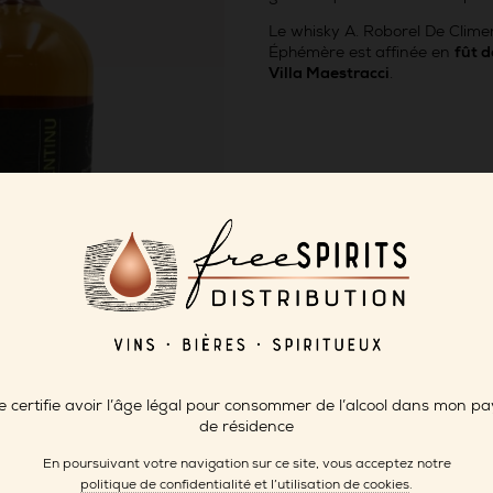
Le whisky A. Roborel De Clim
Éphémère est affinée en
fût 
Villa Maestracci
.
FICHE PRODUIT
-> AR
e certifie avoir l’âge légal pour consommer de l’alcool dans mon pa
de résidence
En poursuivant votre navigation sur ce site, vous acceptez notre
politique de confidentialité et l’utilisation de cookies
.