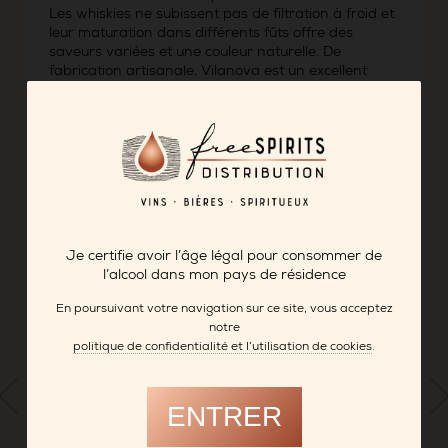
Les whiskies ne subissent pas de filtration à froid et
leur maturation dans différents fûts offre des
saveurs variées et une couleur naturelle. De
fabrication artisanale, Vilanova est un excellent
whisky français de malt.
Vilanova Shed
est un single malt aux notes épicées,
iodées et tourbées.
FICHE PRODUIT
-> DISTILLERIE CASTAN
Je certifie avoir l’âge légal pour consommer de
l’alcool dans mon pays de résidence
En poursuivant votre navigation sur ce site, vous acceptez
notre
politique de confidentialité et l’utilisation de cookies
.
ENTRER