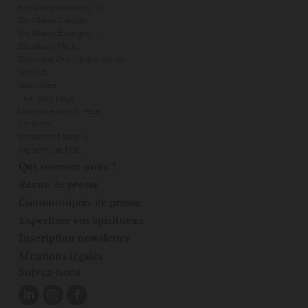
Brewdog Distilling Co.
Distillerie Castan
Distillerie Escagnan
Distillerie Miclo
Domaine Dominique Auroy
GinOut
Islay Ales
The Islay Boys
Domaine de La Pèze
Landa's
Distillerie Mana'o
Opportune 1791
Qui sommes-nous ?
Revue de presse
Communiqués de presse
Expertiser vos spiritueux
Inscription newsletter
Mentions légales
Suivez-nous