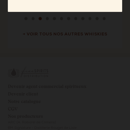
→ VOIR TOUS NOS AUTRES WHISKIES
Devenir agent commercial spiritueux
Devenir client
Notre catalogue
CGV
Nos producteurs
ARC (A. Roborel de Climens)
BM Signature - Distillerie Rouget de Lisle