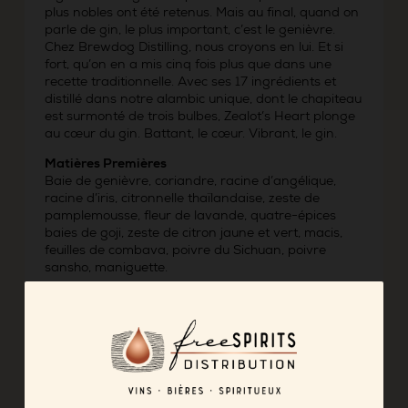
plus nobles ont été retenus. Mais au final, quand on
parle de gin, le plus important, c’est le genièvre.
Chez Brewdog Distilling, nous croyons en lui. Et si
fort, qu’on en a mis cinq fois plus que dans une
recette traditionnelle. Avec ses 17 ingrédients et
distillé dans notre alambic unique, dont le chapiteau
est surmonté de trois bulbes, Zealot’s Heart plonge
au cœur du gin. Battant, le cœur. Vibrant, le gin.
Matières Premières
Baie de genièvre, coriandre, racine d’angélique,
racine d’iris, citronnelle thaïlandaise, zeste de
pamplemousse, fleur de lavande, quatre-épices
baies de goji, zeste de citron jaune et vert, macis,
feuilles de combava, poivre du Sichuan, poivre
sansho, maniguette.
Fabrication
Gin obtenu par macération et distillation.
Dégustation
Nez marqué par le genièvre, des notes florales
(lavande) et racinaires.
Bouche grasse et résineuse. Du genièvre et des