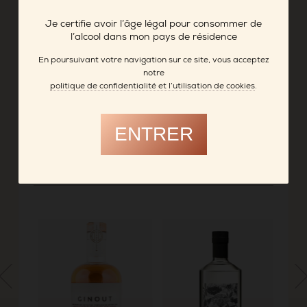
agrumes.
Finale longue et épicée.
Je certifie avoir l’âge légal pour consommer de
l’alcool dans mon pays de résidence
Cocktail Zealot’s Spritz
- 35 ml de Zealot’s Heart
En poursuivant votre navigation sur ce site, vous acceptez
- 50 ml de jus de pomme pressé
notre
- Compléter avec du Prosecco
politique de confidentialité et l’utilisation de cookies
.
- Garnir avec un brin de menthe
ENTRER
FICHE PRODUIT
-> BREWDOG DISTILLING CO.