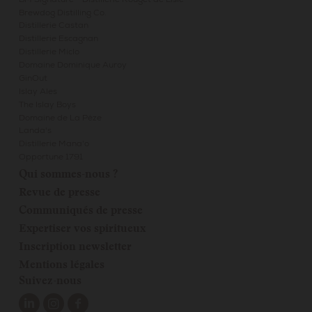
BM Signature - Distillerie Rouget de Lisle
Brewdog Distilling Co.
Distillerie Castan
Distillerie Escagnan
Distillerie Miclo
Domaine Dominique Auroy
GinOut
Islay Ales
The Islay Boys
Domaine de La Pèze
Landa's
Distillerie Mana'o
Opportune 1791
Qui sommes-nous ?
Revue de presse
Communiqués de presse
Expertiser vos spiritueux
Inscription newsletter
Mentions légales
Suivez-nous