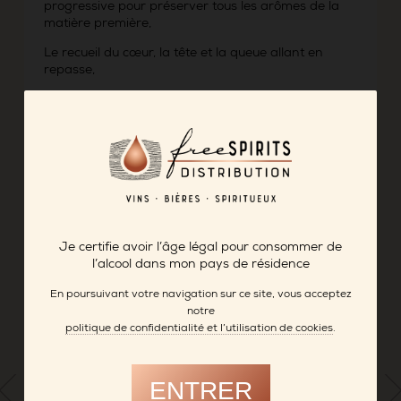
progressive pour préserver tous les arômes de la
matière première,
Le recueil du cœur, la tête et la queue allant en
repasse,
Un vieillissement en cave de 3 à 4 ans,
Des conditions réunies qui offrent une belle rondeur
et une aromatique très expressive à ces eaux-de-
vie Grande Réserve.
FICHE PRODUIT
Je certifie avoir l’âge légal pour consommer de
-> DISTILLERIE MICLO
l’alcool dans mon pays de résidence
En poursuivant votre navigation sur ce site, vous acceptez
notre
politique de confidentialité et l’utilisation de cookies
.
ENTRER