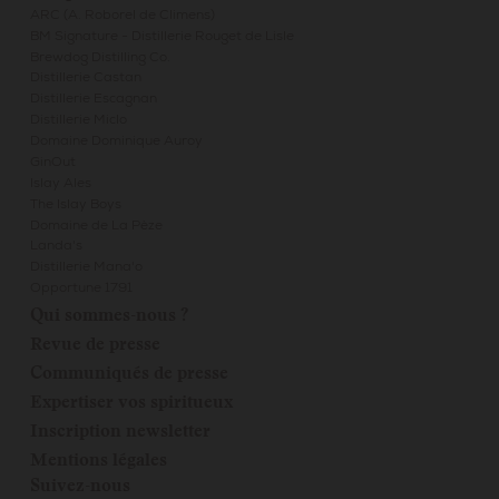
ARC (A. Roborel de Climens)
BM Signature - Distillerie Rouget de Lisle
Brewdog Distilling Co.
Distillerie Castan
Distillerie Escagnan
Distillerie Miclo
Domaine Dominique Auroy
GinOut
Islay Ales
The Islay Boys
Domaine de La Pèze
Landa's
Distillerie Mana'o
Opportune 1791
Qui sommes-nous ?
Revue de presse
Communiqués de presse
Expertiser vos spiritueux
Inscription newsletter
Mentions légales
Suivez-nous