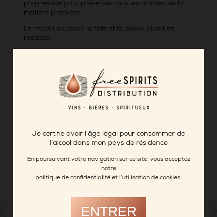
progressive pour préserver tous les arômes de la
matière première,
Le recueil du cœur, la tête et la queue allant en
repasse,
Un vieillissement en cave de 3 à 4 ans,
Des conditions réunies qui offrent une belle rondeur
et une aromatique très expressive à ces eaux-de-
vie Grande Réserve.
FICHE PRODUIT
Je certifie avoir l’âge légal pour consommer de
-> DISTILLERIE MICLO
l’alcool dans mon pays de résidence
En poursuivant votre navigation sur ce site, vous acceptez
notre
politique de confidentialité et l’utilisation de cookies
.
ENTRER