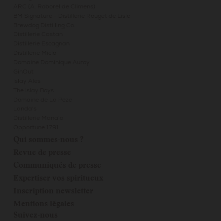
ARC (A. Roborel de Climens)
BM Signature - Distillerie Rouget de Lisle
Brewdog Distilling Co.
Distillerie Castan
Distillerie Escagnan
Distillerie Miclo
Domaine Dominique Auroy
GinOut
Islay Ales
The Islay Boys
Domaine de La Pèze
Landa's
Distillerie Mana'o
Opportune 1791
Qui sommes-nous ?
Revue de presse
Communiqués de presse
Expertiser vos spiritueux
Inscription newsletter
Mentions légales
Suivez-nous