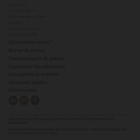
Islay Ales
The Islay Boys
Domaine de La Pèze
Landa's
Distillerie Mana'o
Opportune 1791
Qui sommes-nous ?
Revue de presse
Communiqués de presse
Expertiser vos spiritueux
Inscription newsletter
Mentions légales
Suivez-nous
L’ABUS D’ALCOOL EST DANGEREUX POUR LA SANTÉ. À CONSOMMER AVEC
MODÉRATION.
© COPYRIGHT 2019–2026,
FREE-SPIRITS DISTRIBUTION
—
WEBSITE DESIGNED AND
CODED BY
WORK DIVISION, PARIS