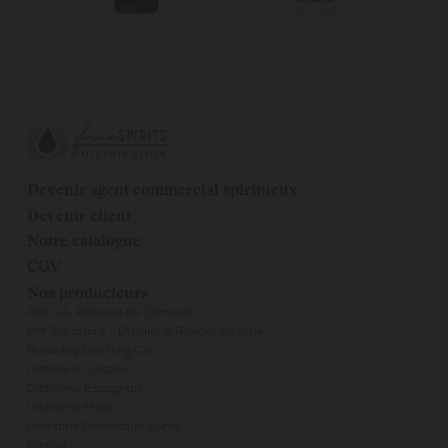
Devenir agent commercial spiritueux
Devenir client
Notre catalogue
CGV
Nos producteurs
ARC (A. Roborel de Climens)
BM Signature - Distillerie Rouget de Lisle
Brewdog Distilling Co.
Distillerie Castan
Distillerie Escagnan
Distillerie Miclo
Domaine Dominique Auroy
GinOut